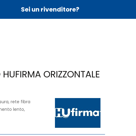
Sei un rivenditore?
O HUFIRMA ORIZZONTALE
ura, rete fibra
mento lento,