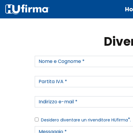
H
Dive
®
Desidero diventare un rivenditore HUfirma
.